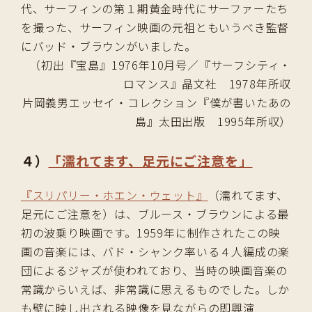
代、サーフィンの第１期黄金時代にサーファーたち
を撮った、サーフィン映画の元祖ともいうべき監督
にバッド・ブラウンがいました。
（初出『宝島』1976年10月号／『サーフシティ・
ロマンス』晶文社 1978年所収
片岡義男エッセイ・コレクション『僕が書いたあの
島』太田出版 1995年所収）
４）
「濡れてます、足元にご注意を」
『スリパリー・ホエン・ウェット』
（濡れてます、
足元にご注意を）は、ブルース・ブラウンによる最
初の波乗り映画です。1959年に制作されたこの映
画の音楽には、バド・シャンク率いる４人編成の楽
団によるジャズが使われており、当時の映画音楽の
常識からいえば、非常識に思えるものでした。しか
も壁に映し出される映像を見ながらの即興演