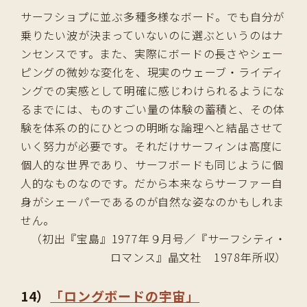
サーフショプに並ぶ多種多様なボード。でも自分が
乗りたい波が決まっていないのに選ぶというのはナ
ンセンスです。また、実際にボードの長さやシェー
ピングの微妙な変化を、現実のウェーブ・ライディ
ングでの実感として明確に感じわけられるようにな
るまでには、ものすごい量の体験の蓄積と、その体
験を体系の的にひとつの明晰な論理へと結晶させて
いく努力が必要です。それだけサーフィンは高度に
個人的な世界であり、サーフボードも同じように個
人的なものなのです。だから本来ならサーファー自
身がシェーパーであるのが自然な姿なのかもしれま
せん。
（初出『宝島』1977年９月号／『サーフシティ・
ロマンス』晶文社 1978年所収）
14）
「ロングボードの宇宙」