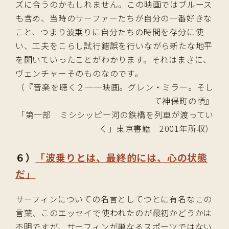
ズに合うのかもしれません。この映画ではブルース
も含め、当時のサーファーたちが自分の一番好きな
こと、つまり波乗りに自分たちの時間を存分に使
い、工夫をこらし試行錯誤を行いながら新たな地平
を開いていったことがわかります。それはまさに、
ヴェンチャーそのものなのです。
（『音楽を聴く２──映画。グレン・ミラー。そし
て神保町の頃』
「第一部 ミシシッピー河の鉄橋を列車が渡ってい
く」東京書籍 2001年所収）
６）
「波乗りとは、最終的には、心の状態
だ」
サーフィンについての名言としてつとに有名なこの
言葉、このエッセイで使われたのが最初かどうかは
不明ですが、サーフィンが単なるスポーツではない