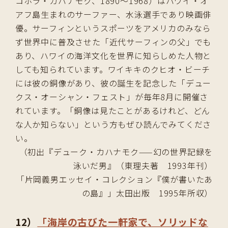
コホラ・カハナモク、1890〜1968）はハワイ・オ
アフ島生まれのサーファー、水泳選手であり映画俳
優。サーフィンというスポーツをアメリカのみなら
ず世界中に普及させた「近代サーフィンの父」でも
あり、ハワイの海洋文化を世界に知らしめた人物と
しても知られています。ワイキキのクヒオ・ビーチ
には彼の銅像があり、彼の誕生を記念した「デュー
クス・オーシャン・フェスト」が毎年8月に開催さ
れています。「銅像は見たことがあるけれど、どん
な人か知らない」という方もぜひ読んでみてくださ
い。
（初出『デューク・カハナモク——幻の世界記録を
泳いだ男』（東理夫著 1993年刊）
「片岡義男エッセイ・コレクション『僕が書いたあ
の島』」太田出版 1995年所収）
12）
「海岸の古びた一軒家で、ソリッドな