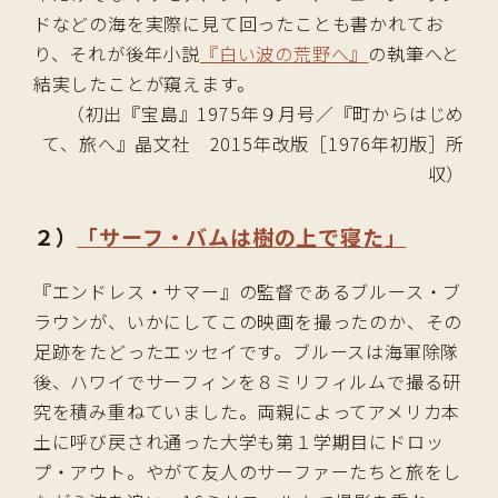
ドなどの海を実際に見て回ったことも書かれてお
り、それが後年小説
『白い波の荒野へ』
の執筆へと
結実したことが窺えます。
（初出『宝島』1975年９月号／『町からはじめ
て、旅へ』晶文社 2015年改版［1976年初版］所
収）
２）
「サーフ・バムは樹の上で寝た」
『エンドレス・サマー』の監督であるブルース・ブ
ラウンが、いかにしてこの映画を撮ったのか、その
足跡をたどったエッセイです。ブルースは海軍除隊
後、ハワイでサーフィンを８ミリフィルムで撮る研
究を積み重ねていました。両親によってアメリカ本
土に呼び戻され通った大学も第１学期目にドロッ
プ・アウト。やがて友人のサーファーたちと旅をし