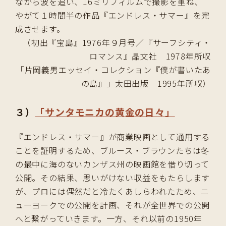
ながら波を追い、16ミリフィルムで撮影を重ね、
やがて１時間半の作品『エンドレス・サマー』を完
成させます。
（初出『宝島』1976年９月号／『サーフシティ・
ロマンス』晶文社 1978年所収
「片岡義男エッセイ・コレクション『僕が書いたあ
の島』」太田出版 1995年所収）
３）
「サンタモニカの黄金の日々」
『エンドレス・サマー』が商業映画として通用する
ことを証明するため、ブルース・ブラウンたちは冬
の最中に海のないカンザス州の映画館を借り切って
公開。その結果、思いがけない収益をもたらします
が、プロには偶然だと冷たくあしらわれたため、ニ
ューヨークでの公開を計画、それが全世界での公開
へと繋がっていきます。一方、それ以前の1950年