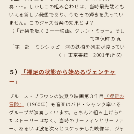
奏……。しかしこの組み合わせは、当時最先端とも
いえる新しい発想であり、今もその輝きを失ってい
ません。このジャズ音楽の効果とは？
（『音楽を聴く２──映画。グレン・ミラー。そし
て神保町の頃』
「第一部 ミシシッピー河の鉄橋を列車が渡ってい
く」東京書籍 2001年所収）
５）
「裸足の状態から始めるヴェンチャ
ー」
ブルース・ブラウンの波乗り映画第３作目
『裸足の
冒険』
（1960年）も音楽はバド・シャンク率いる
グループが演奏しています。きちんと組み上げられ
たストーリーはなく、当時のサーフィンとサーファ
ー、あるいは波を次々とスケッチした映像は、ジャ