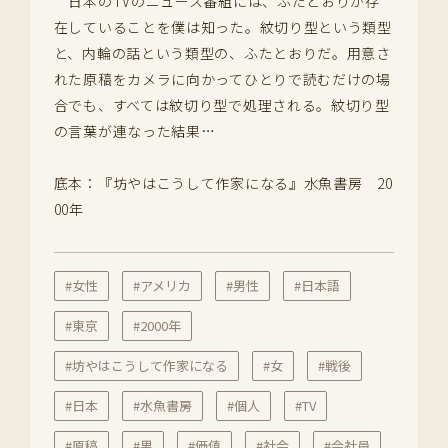
日本のTVのニュース番組には、ふたとおりが存
在していることを僕は知った。紋切り型という類型
と、内輪の話という類型の、ふたとおりだ。用意さ
れた原稿をカメラに向かってひとりで読むだけの場
合でも、すべては紋切り型で処理される。紋切り型
の言葉が連なった結果…
底本：『坊やはこうして作家になる』水魚書房 20
00年
#女性
#アメリカ
#男性
#日本語
#東京
#2000年
#坊やはこうして作家になる
#女
#戦後
#日本
#水魚書房
#個人
#TV
#原稿
#男
#価値
#社会
#会社員