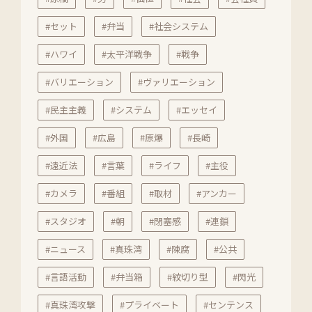
#セット
#弁当
#社会システム
#ハワイ
#太平洋戦争
#戦争
#バリエーション
#ヴァリエーション
#民主主義
#システム
#エッセイ
#外国
#広島
#原爆
#長崎
#遠近法
#言葉
#ライフ
#主役
#カメラ
#番組
#取材
#アンカー
#スタジオ
#朝
#閉塞感
#連鎖
#ニュース
#真珠湾
#陳腐
#公共
#言語活動
#弁当箱
#紋切り型
#閃光
#真珠湾攻撃
#プライベート
#センテンス