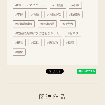
#ロビン・マクニール
#一般論
#不幸
#不運
#内輪
#内輪の話
#勤務先
#原爆資料館
#取材現場
#司会者
#広島に真珠はひと粒もなかった
#暇ネタ
#概論
#真珠
#総論的
#録画
#類型
関連作品