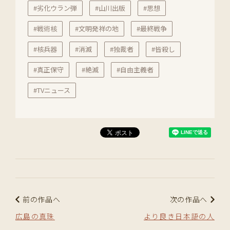
#劣化ウラン弾
#山川出版
#思想
#戦術核
#文明発祥の地
#最終戦争
#核兵器
#消滅
#独裁者
#皆殺し
#真正保守
#絶滅
#自由主義者
#TVニュース
前の作品へ
次の作品へ
広島の真珠
より良き日本語の人