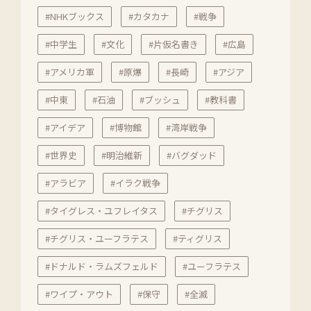
#NHKブックス
#カタカナ
#戦争
#中学生
#文化
#片仮名書き
#広島
#アメリカ軍
#原爆
#長崎
#アジア
#中東
#石油
#ブッシュ
#教科書
#アイデア
#博物館
#湾岸戦争
#世界史
#明治維新
#バグダッド
#アラビア
#イラク戦争
#タイグレス・ユフレイタス
#チグリス
#チグリス・ユーフラテス
#ティグリス
#ドナルド・ラムズフェルド
#ユーフラテス
#ワイプ・アウト
#保守
#全滅