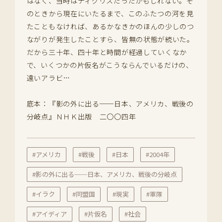
はなく、当時はティグリスだったかもしれない。そ
のときから現在にいたるまで、このふたつの河を見
たこともなければ、あるかなきかのほんの少しのつ
ながりが発生したことすら、皆無の状態が続いた。
だから三十年、四十年と時間が経過していくなか
で、いくつかの片仮名がこうならんでいるだけの、
遠いアラビ…
底本：『影の外に出る──日本、アメリカ、戦後の
分岐点』ＮＨＫ出版 二〇〇四年
#アメリカ
#戦後
#日本
#2004年
#影の外に出る──日本、アメリカ、戦後の分岐点
#イラク
#同盟国
#現実
#軍隊
#アイディア
#片仮名
#社会