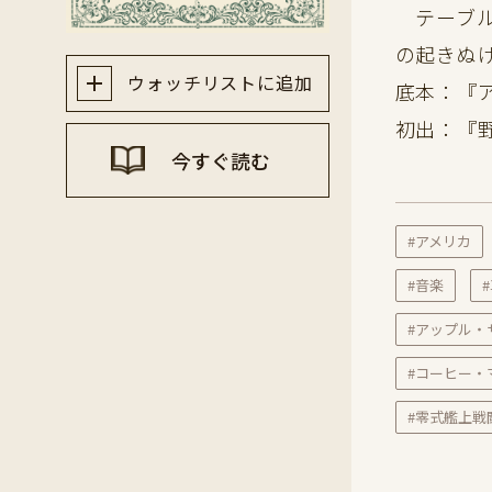
テーブル
の起きぬ
ウォッチリストに追加
底本：『
初出：『
今すぐ読む
#アメリカ
#音楽
#アップル・
#コーヒー・
#零式艦上戦