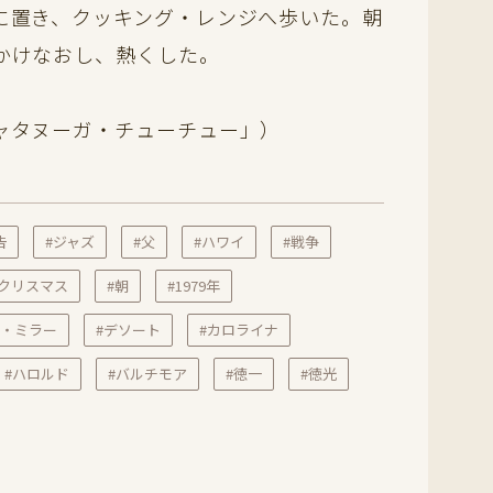
に置き、クッキング・レンジへ歩いた。朝
かけなおし、熱くした。
ャタヌーガ・チューチュー」）
告
#ジャズ
#父
#ハワイ
#戦争
#クリスマス
#朝
#1979年
ン・ミラー
#デソート
#カロライナ
#ハロルド
#バルチモア
#徳一
#徳光