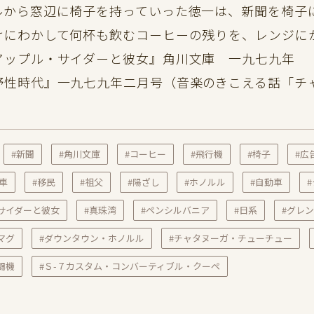
から窓辺に椅子を持っていった徳一は、新聞を椅子
けにわかして何杯も飲むコーヒーの残りを、レンジに
アップル・サイダーと彼女』角川文庫 一九七九年
野性時代』一九七九年二月号（音楽のきこえる話「チ
#新聞
#角川文庫
#コーヒー
#飛行機
#椅子
#広
#車
#移民
#祖父
#陽ざし
#ホノルル
#自動車
サイダーと彼女
#真珠湾
#ペンシルバニア
#日系
#グレ
マグ
#ダウンタウン・ホノルル
#チャタヌーガ・チューチュー
闘機
#Ｓ-７カスタム・コンバーティブル・クーペ