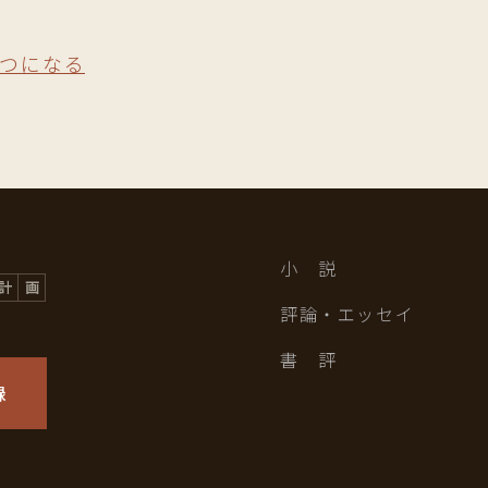
つになる
小 説
評論・エッセイ
書 評
録