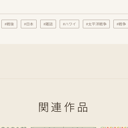
#戦後
#日本
#雑誌
#ハワイ
#太平洋戦争
#戦争
関連作品