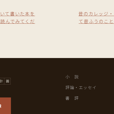
いて書いた本を
昔のカレッジ・
読んでみてくだ
て昔ふうのこと
小 説
評論・エッセイ
書 評
録