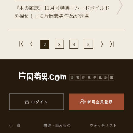
『本の雑誌』11月号特集「ハードボイルド
を探せ！」に片岡義男作品が登場
2
3
4
5
ログイン
新規会員登録
小 説
関連・読みもの
ウォッチリスト