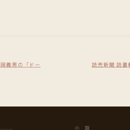
L』で片岡義男の「ドー
読売新聞 読書
小 説