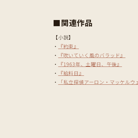
■関連作品
【小説】
・
『約束』
・
『吹いていく風のバラッド』
・
『1963年、土曜日、午後』
・
『給料日』
・
「私立探偵アーロン・マッケルウ