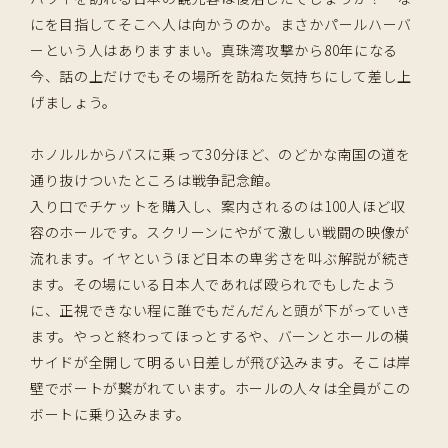
にを目指してそこへ人は向かうのか。まさかパールハーバ
ーという人はありますまい。真珠湾攻撃から80年になる
今、話の上だけでもその場所を訪ねた気持ちにして差し上
げましょう。
ホノルルからバスに乗って30分ほど、のどかな南国の道を
通り抜けついたところは戦争記念館。
入り口でチケットを購入し、案内されるのは100人ほど収
容のホールです。スクリーンにやがて激しい戦闘の映像が
流れます。イヤというほど日本の卑劣さを叫ぶ解説が続き
ます。その場にいる日本人であれば殴られでもしたよう
に、正視できない程に誰でもだんだんと頭が下がっていき
ます。やっと終わってほっとするや、バーンとホールの横
サイドが全開して明るい日差しが飛び込みます。そこは岸
壁でボートが繋がれています。ホールの人々は全員がこの
ボートに乗り込みます。