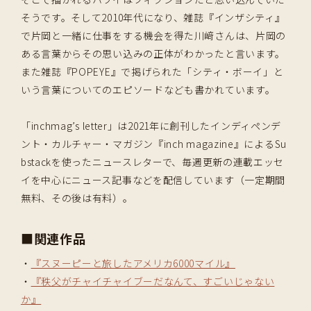
そうです。そして2010年代になり、雑誌『インザシティ』
で片岡と一緒に仕事をする機会を得た川﨑さんは、片岡の
ある言葉からその思い込みの正体がわかったと言います。
また雑誌『POPEYE』で掲げられた「シティ・ボーイ」と
いう言葉についてのエピソードなども書かれています。
「inchmag’s letter」は2021年に創刊したインディペンデ
ント・カルチャー・マガジン『inch magazine』によるSu
bstackを使ったニュースレターで、毎週更新の連載エッセ
イを中心にニュース記事などを配信しています（一定期間
無料、その後は有料）。
■関連作品
・
『スヌーピーと旅したアメリカ6000マイル』
・
『秩父がチャイチャイブーだなんて、すごいじゃない
か』