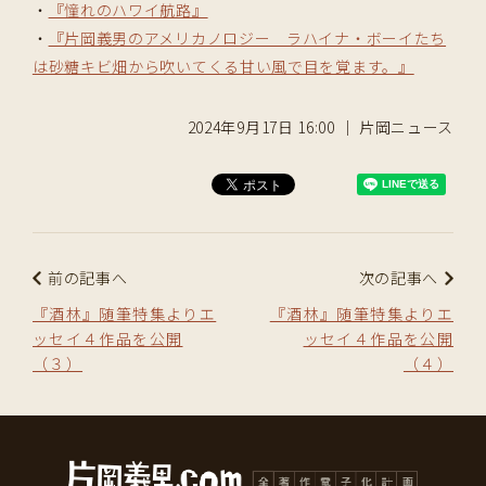
・
『憧れのハワイ航路』
・
『片岡義男のアメリカノロジー ラハイナ・ボーイたち
は砂糖キビ畑から吹いてくる甘い風で目を覚ます。』
2024年9月17日 16:00 ｜ 片岡ニュース
前の記事へ
次の記事へ
『酒林』随筆特集よりエ
『酒林』随筆特集よりエ
ッセイ４作品を公開
ッセイ４作品を公開
（３）
（４）