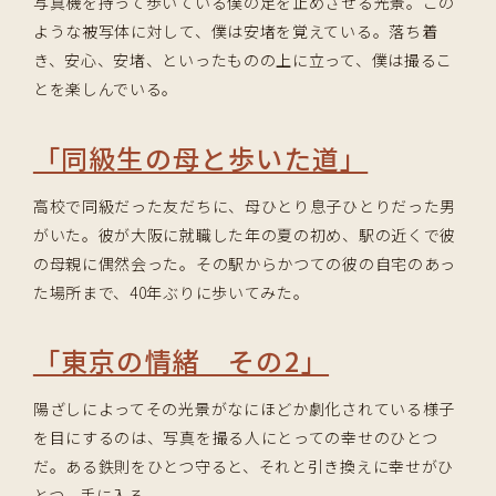
写真機を持って歩いている僕の足を止めさせる光景。この
ような被写体に対して、僕は安堵を覚えている。落ち着
き、安心、安堵、といったものの上に立って、僕は撮るこ
とを楽しんでいる。
「同級生の母と歩いた道」
高校で同級だった友だちに、母ひとり息子ひとりだった男
がいた。彼が大阪に就職した年の夏の初め、駅の近くで彼
の母親に偶然会った。その駅からかつての彼の自宅のあっ
た場所まで、40年ぶりに歩いてみた。
「東京の情緒 その2」
陽ざしによってその光景がなにほどか劇化されている様子
を目にするのは、写真を撮る人にとっての幸せのひとつ
だ。ある鉄則をひとつ守ると、それと引き換えに幸せがひ
とつ、手に入る。