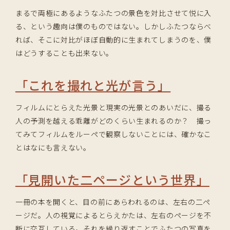
まるで両極にあるようなふたつの景色を対比させて悦に入
る、という趣向は僕のものではない。しかしふたつならべ
れば、そこに対比がほぼ自動的に生まれてしまうのを、僕
はどうすることも出来ない。
「これを撮れと光が言う」
フィルムにとらえた光景と現実の光景とのあいだに、撮る
人の予測を越える乖離がどのくらい生まれるのか？ 撮っ
てみてフィルムをルーペで観察しないことには、確かなこ
とはなにも言えない。
「見開いた二ページという世界」
一冊の本を開くと、目の前にあらわれるのは、左右の二ペ
ージだ。人の視覚によるとらえかたは、左右のページを不
断に交互している。それを繰り返すことでふたつの写真を