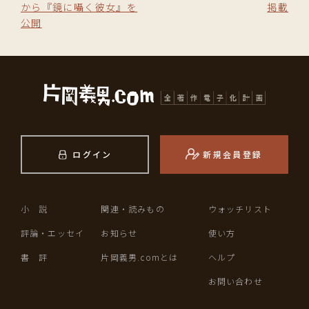
から『鏡に囁く彼女』を
掲載
公開
ログイン
新規会員登録
小 説
関連・読みもの
ウォッチリスト
評論・エッセイ
お知らせ
使い方
書 評
片岡義男.comとは
ヘルプ
お問い合わせ