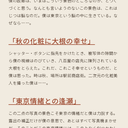
僕の故郷は、いまはこういう景色のところなのか、とつく
づくと思う。なんとも言いようのないこの景色は、これは
じつは脳なのだ。僕は東京という脳の中に生きている。な
ぜなら……。
「秋の化粧に大根の幸せ」
シャッター・ボタンに指先をかけたとき、被写体の隙間か
ら僕の視線はのびていき、八百屋の店先に陳列されている
大根をとらえた。これだ、これこそ幸せというものだ、と
僕は思った。時は秋、場所は駅前商店街。二次元の化粧美
人を撮った僕は……。
「東京情緒との逢瀬」
この二点の写真の景色こそ東京の情緒だと僕は力説する。
露出の補正だけが僕の意思で、あとはすべて写真機まかせ
だ。そのことがこの東京情緒には、この上なく似つかわし