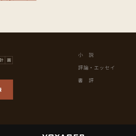
小 説
評論・エッセイ
書 評
録