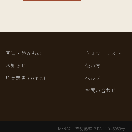
関連・読みもの
ウォッチリスト
お知らせ
使い方
片岡義男.comとは
ヘルプ
お問い合わせ
JASRAC 許諾第9012122009Y45059号