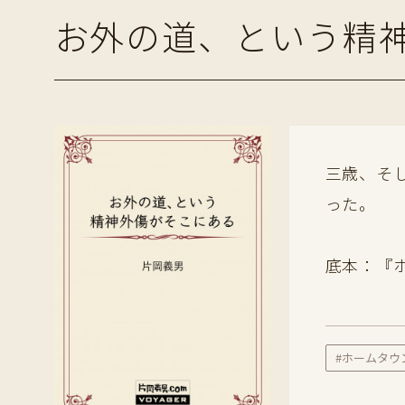
お外の道、という精
三歳、そ
った。
底本：『
#ホームタウ