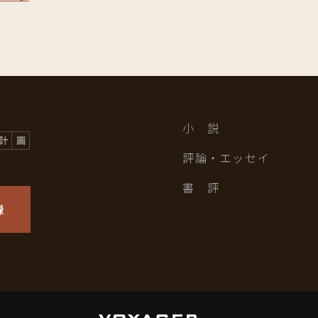
小 説
評論・エッセイ
書 評
録