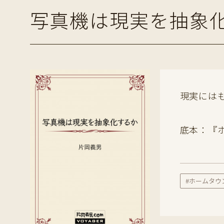
写真機は現実を抽象
現実には
底本：『
#ホームタウ