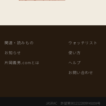
関連・読みもの
ウォッチリスト
お知らせ
使い方
片岡義男.comとは
ヘルプ
お問い合わせ
JASRAC 許諾第9012122009Y45059号