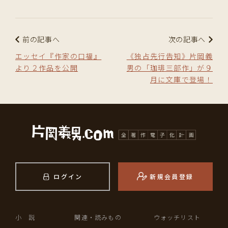
前の記事へ
次の記事へ
エッセイ『作家の口福』
《独占先行告知》片岡義
より２作品を公開
男の「珈琲三部作」が９
月に文庫で登場！
ログイン
新規会員登録
小 説
関連・読みもの
ウォッチリスト