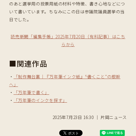
のあと選挙用の投票用紙の材料や特徴、書き心地などにつ
いて書いています。ちなみにこの日は参議院議員選挙の当
日でした。
読売新聞「編集手帳」2025年7月20日（有料記事）はこち
らから
■関連作品
・
「制作舞台裏｜『万年筆インク紙』――“書くこと”の根幹
へ」
・
「万年筆で書く」
・
「万年筆のインクを探す」
2025年7月23日 16:30 ｜ 片岡ニュース