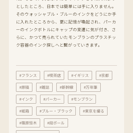
としたところ、日本では簡単には手に入りません。
そのウォッシャブル・ブルーのインクをどうにか手
に入れたところから、更に記憶が喚起され、パーカ
ーのインクボトルにキャップの変遷に気が付き、さ
らに、かつて売られていたモンブランのプラスチッ
ク容器のインク探しへと繋がっていきます。
#フランス
#喫茶店
#イギリス
#京都
#原稿
#雑誌
#新幹線
#万年筆
#インク
#パーカー
#モンブラン
#紙箱
#ブルー・ブラック
#東京を撮る
#篠原恒木
#段ボール