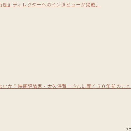
行船』ディレクターへのインタビューが掲載」
いか？――映画評論家・大久保賢一さんに聞く３０年前のこと
2