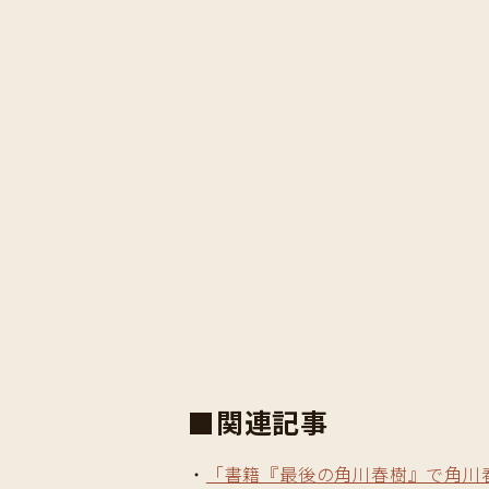
■関連記事
・
「書籍『最後の角川春樹』で角川