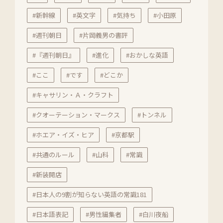
#新幹線
#英文字
#気持ち
#小田原
#週刊朝日
#片岡義男の書評
#『週刊朝日』
#進化
#おかしな英語
#ここ
#です
#どこか
#キャサリン・Ａ・クラフト
#クオーテーション・マークス
#トンネル
#ホエア・イズ・ヒア
#京都駅
#共通のルール
#山科
#常識
#新装開店
#日本人の9割が知らない英語の常識181
#日本語表記
#男性編集者
#白川夜船