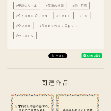
#英語のルール
#英語の常識
#里中哲彦
#Ｇｒａｎｄ Ｏｐｅｎ
#ｈｅｒｅ
#ｉｓ
#Ｏｐｅｎ
#Ｒｅｎｅｗａｌ Ｏｐｅｎ
#ｗｈｅｒｅ
関連作品