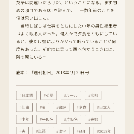
英語は間違いだらけだ、ということになる。まず初
めの項目である001を読んで、二十数年前のことを
僕は思い出した。
当時しばしば仕事をともにした中年の男性編集者
はよく眠る人だった。何人かで夕食をともにしてい
ると、彼だけ壁によりかかって眠っていることが何
度もあった。新幹線に乗って西へ向かうときには、
隣の席にいる…
底本：『週刊朝日』2018年4月20日号
#日本語
#英語
#ルール
#京都
#仕事
#妻
#書評
#夕食
#日本人
#中年
#平仮名
#片仮名
#夫婦
#夫
#単語
#漢字
#品川
#2018年