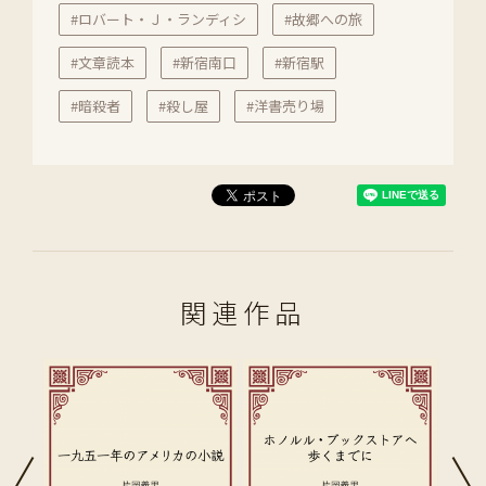
#ロバート・Ｊ・ランディシ
#故郷への旅
#文章読本
#新宿南口
#新宿駅
#暗殺者
#殺し屋
#洋書売り場
関連作品