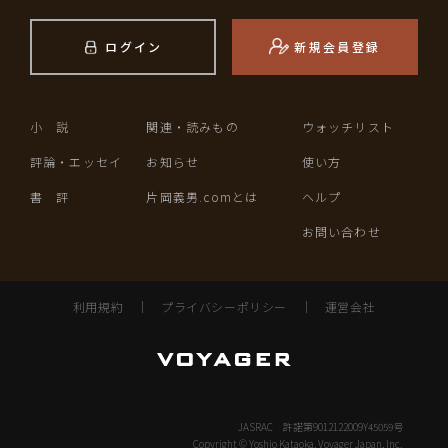
ログイン
新規会員登録
小 説
関連・読みもの
ウォッチリスト
評論・エッセイ
お知らせ
使い方
書 評
片岡義男.comとは
ヘルプ
お問い合わせ
利用規約
｜
プライバシーポリシー
｜
運営会社
JASRAC 許諾第9012122009Y45059号
Copyright © Yoshio Kataoka, Voyager Japan, Inc.