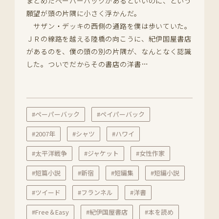
まとめたペーパーバックがあるといいのに、という
願望が頭の片隅に小さく浮かんだ。
サザン・デッキの西側の通路を僕は歩いていた。
ＪＲの線路を越える陸橋の向こうに、紀伊国屋書店
があるのを、僕の頭の別の片隅が、なんとなく認識
した。ついでだからその書店の洋書…
#ペーパーバック
#ペイパーバック
#2007年
#シャツ
#ハワイ
#太平洋戦争
#ジャケット
#女性作家
#短篇小説
#新宿
#短編集
#短編小説
#ツイード
#フランネル
#洋書
#Free＆Easy
#紀伊国屋書店
#本を読め