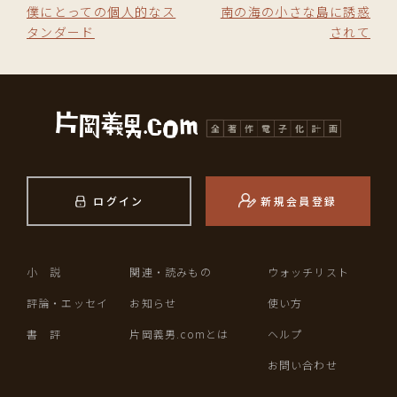
僕にとっての個人的なス
南の海の小さな島に誘惑
タンダード
されて
ログイン
新規会員登録
小 説
関連・読みもの
ウォッチリスト
評論・エッセイ
お知らせ
使い方
書 評
片岡義男.comとは
ヘルプ
お問い合わせ