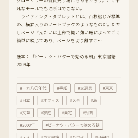
グローサリーの雑貨売り場にもあるだろう。ごく平
凡なモールでも油断はできない。
ライティング・タブレットとは、百枚綴じが標準
の、横罫入りのノートブックのようなものだ。ただ
しページぜんたいは上部で糊と薄い紙によってごく
簡単に綴じてあり、ページを切り離すこ…
底本：『ピーナツ・バターで始める朝』東京書籍
2009年
#一九八〇年代
#手紙
#文房具
#東京
#日本
#オフィス
#メモ
#島
#文章
#家庭
#自宅
#封筒
#2009年
#ピーナツ・バターで始める朝
#大人
#東京書籍
#ハワイ
#田舎町