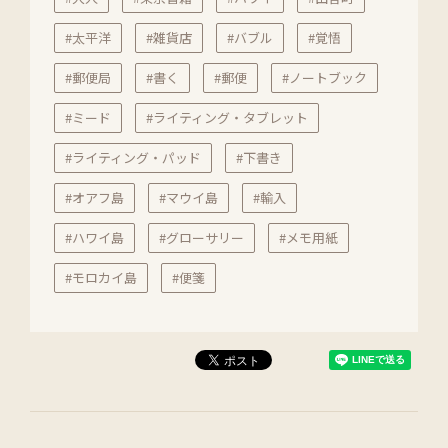
#太平洋
#雑貨店
#バブル
#覚悟
#郵便局
#書く
#郵便
#ノートブック
#ミード
#ライティング・タブレット
#ライティング・パッド
#下書き
#オアフ島
#マウイ島
#輸入
#ハワイ島
#グローサリー
#メモ用紙
#モロカイ島
#便箋