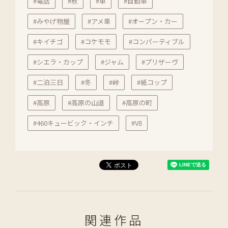
#電話
#秋
#車
#自動車
#みやげ物屋
#アメ車
#オープン・カー
#キイチゴ
#コケモモ
#コンパーティブル
#シエラ・カップ
#ジャム
#プリザーヴ
#二泊三日
#冬
#峠
#紙コップ
#高原
#高原の山道
#高原の町
#460キュービック・インチ
#V8
関連作品