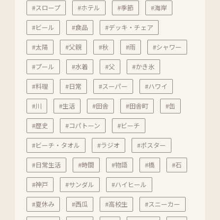
#スロープ
#ホテル
#季節
#海岸
#ビール
#食品
#デッキ・チェア
#太陽
#父親
#秋
#雨
#シャワー
#プール
#水着
#父
#かき氷
#料理
#日常
#スーパー
#ハワイ
#川
#生活
#田舎
#田舎町
#缶
#歴史
#コパトーン
#ビーチ
#ビーチ・タオル
#ラジオ
#ポスター
#日常生活
#時間
#物語
#橋
#石
#神戸
#サンダル
#ハイヒール
#夏休み
#西瓜
#高校生
#スニーカー