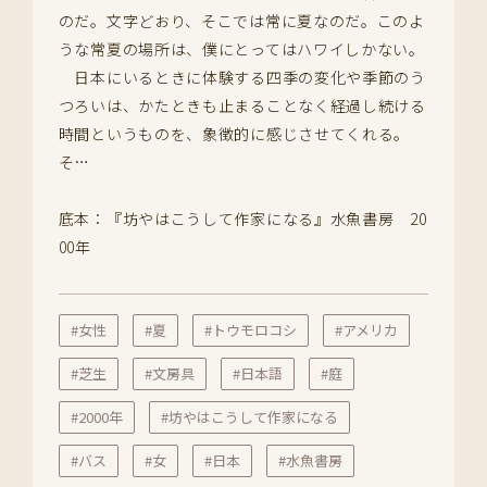
のだ。文字どおり、そこでは常に夏なのだ。このよ
うな常夏の場所は、僕にとってはハワイしかない。
日本にいるときに体験する四季の変化や季節のう
つろいは、かたときも止まることなく経過し続ける
時間というものを、象徴的に感じさせてくれる。
そ…
底本：『坊やはこうして作家になる』水魚書房 20
00年
#女性
#夏
#トウモロコシ
#アメリカ
#芝生
#文房具
#日本語
#庭
#2000年
#坊やはこうして作家になる
#バス
#女
#日本
#水魚書房