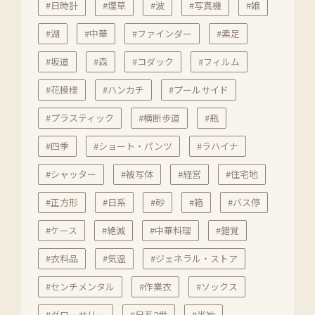
#日時計
#煙草
#波
#写真機
#娘
#湖
#中華
#ファインダー
#素足
#坂道
#森
#コダック
#フィルム
#花模様
#ハンカチ
#プールサイド
#プラスティック
#横断歩道
#瓶
#四季
#ショート・パンツ
#ラハイナ
#シャッター
#被写体
#経営
#住宅地
#正方形
#日系
#砂
#箱
#バス停
#ケース
#絶滅
#中華料理
#錯覚
#衣料品
#気温
#ジェネラル・ストア
#センチメンタル
#作業衣
#ソックス
#グローサリー
#日系2世
#半袖