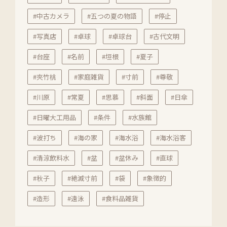
#中古カメラ
#五つの夏の物語
#停止
#写真店
#卓球
#卓球台
#古代文明
#台座
#名前
#垣根
#夏子
#夾竹桃
#家庭雑貨
#寸前
#尊敬
#川原
#常夏
#思慕
#斜面
#日傘
#日曜大工用品
#条件
#水族館
#波打ち
#海の家
#海水浴
#海水浴客
#清涼飲料水
#盆
#盆休み
#直球
#秋子
#絶滅寸前
#袋
#象徴的
#造形
#遠泳
#食料品雑貨