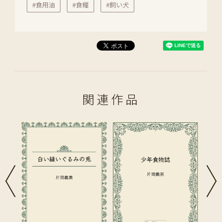
#食用油
#食糧
#飼い犬
関連作品