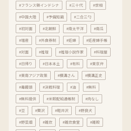
#フランス領インドシナ
#三十代
#世相
#中国大陸
#予備知識
#二合三勺
#初対面
#北朝鮮
#南太平洋
#南瓜
#増産
#外食券制
#妊婦
#妊産婦手帳
#対面
#推理
#推理小説作家
#料理屋
#日帰り
#日本本土
#有料
#東京弁
#東南アジア政策
#横溝さん
#横溝正史
#毒饅頭
#決戦料理
#油
#無料
#無料提供
#米穀配給通帳制
#肉なし
#豆
#贅沢
#軽井沢
#野良犬
#野菜畑
#雑炊
#雑炊食堂
#雑穀