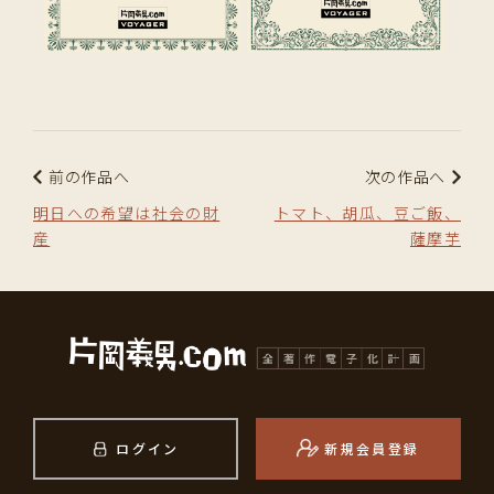
前の作品へ
次の作品へ
明日への希望は社会の財
トマト、胡瓜、豆ご飯、
産
薩摩芋
ログイン
新規会員登録