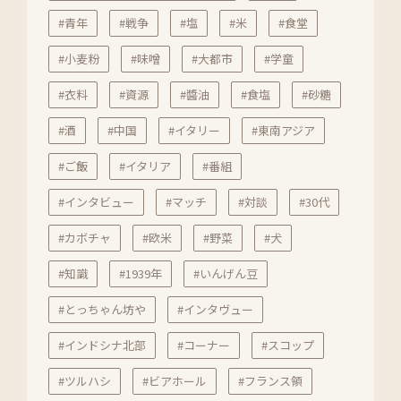
#青年
#戦争
#塩
#米
#食堂
#小麦粉
#味噌
#大都市
#学童
#衣料
#資源
#醬油
#食塩
#砂糖
#酒
#中国
#イタリー
#東南アジア
#ご飯
#イタリア
#番組
#インタビュー
#マッチ
#対談
#30代
#カボチャ
#欧米
#野菜
#犬
#知識
#1939年
#いんげん豆
#とっちゃん坊や
#インタヴュー
#インドシナ北部
#コーナー
#スコップ
#ツルハシ
#ビアホール
#フランス領