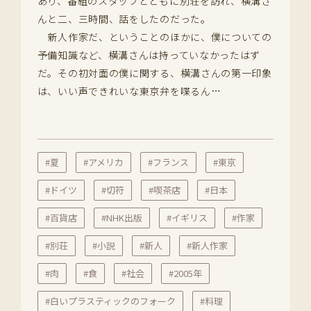
あり、番組のスタッフとともに別荘を訪れ、横溝さ
んと二、三時間、話をしたのだった。
新人作家だ、ということのほかに、僕についての
予備知識など、横溝さんは持っていなかったはず
だ。その初対面の僕に関する、横溝さんの第一印象
は、いい声できれいな東京弁を喋るん…
#夏
#アメリカ
#フランス
#東京
#ドイツ
#切符
#喫茶店
#日本
#百貨店
#NHK出版
#イギリス
#作家
#別荘
#小説
#新人
#新人作家
#肉
#食
#社会
#2005年
#白いプラスティックのフォーク
#料理