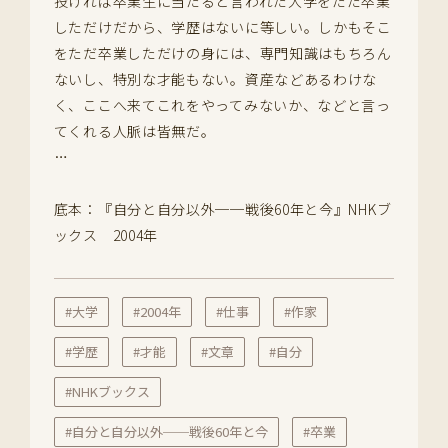
投げれば卒業生に当たると言われた大学をただ卒業
しただけだから、学歴はないに等しい。しかもそこ
をただ卒業しただけの身には、専門知識はもちろん
ないし、特別な才能もない。資産などあるわけな
く、ここへ来てこれをやってみないか、などと言っ
てくれる人脈は皆無だ。
…
底本：『自分と自分以外──戦後60年と今』NHKブ
ックス 2004年
#大学
#2004年
#仕事
#作家
#学歴
#才能
#文章
#自分
#NHKブックス
#自分と自分以外──戦後60年と今
#卒業