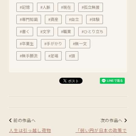
#記憶
#人脈
#現在
#孤立無援
#専門知識
#資産
#自立
#体験
#書く
#文字
#職業
#ひとり立ち
#卒業生
#手がかり
#無一文
#無手勝流
#足場
#頭
前の作品へ
次の作品へ
人生は引っ越し荷物
「弱い円が日本の政策で