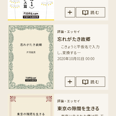
読 む
評論・エッセイ
忘れがたき故郷
こきょうと平仮名で入力
し、変換する…
2020年10月01日 00:00
読 む
評論・エッセイ
東京の隙間を生きる
東京に生まれた僕は四、五