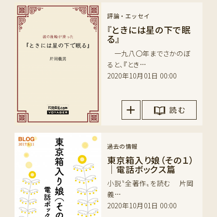
評論・エッセイ
『ときには星の下で眠
る』
一九八〇年までさかのぼ
ると、『とき…
2020年10月01日 00:00
読 む
過去の情報
東京箱入り娘（その１）
｜電話ボックス篇
小説〝全著作〟を読む 片岡
義…
2020年10月01日 00:00