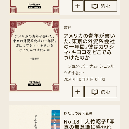
読 む
書評
アメリカの青年が書い
た、東京の外資系会社
の一年間。彼はカワシ
マ・キヨコをどこでみ
つけたのか
ジョン・バーナム・シュワル
ツの小説…
2020年10月01日 00:00
読 む
わたしの片岡義男
No.18｜大竹昭子「写
真の無意識に導かれ