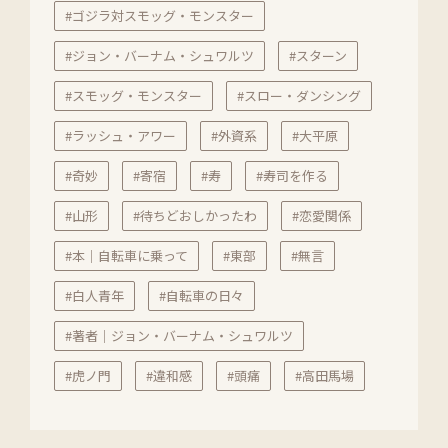
#ゴジラ対スモッグ・モンスター
#ジョン・バーナム・シュワルツ
#スターン
#スモッグ・モンスター
#スロー・ダンシング
#ラッシュ・アワー
#外資系
#大平原
#奇妙
#寄宿
#寿
#寿司を作る
#山形
#待ちどおしかったわ
#恋愛関係
#本｜自転車に乗って
#東部
#無言
#白人青年
#自転車の日々
#著者｜ジョン・バーナム・シュワルツ
#虎ノ門
#違和感
#頭痛
#高田馬場