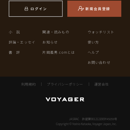
ログイン
新規会員登録
小 説
関連・読みもの
ウォッチリスト
評論・エッセイ
お知らせ
使い方
書 評
片岡義男.comとは
ヘルプ
お問い合わせ
利用規約
｜
プライバシーポリシー
｜
運営会社
JASRAC 許諾第9012122009Y45059号
Copyright © Yoshio Kataoka, Voyager Japan, Inc.