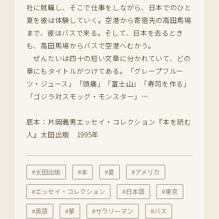
社に就職し、そこで仕事をしながら、日本でのひと
夏を彼は体験していく。空港から寄宿先の高田馬場
まで、彼はバスで来る。そして、日本を去るとき
も、高田馬場からバスで空港へむかう。
ぜんたいは四十の短い文章に分かれていて、どの
章にもタイトルがつけてある。「グレープフルー
ツ・ジュース」「頭痛」「富士山」「寿司を作る」
「ゴジラ対スモッグ・モンスター」…
底本：片岡義男エッセイ・コレクション『本を読む
人』太田出版 1995年
#太田出版
#本
#夏
#アメリカ
#エッセイ・コレクション
#日本語
#東京
#英語
#夢
#サラリーマン
#バス