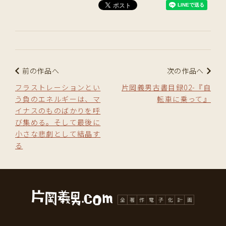
前の作品へ
次の作品へ
フラストレーションとい
片岡義男古書目録02-『自
う負のエネルギーは、マ
転車に乗って』
イナスのものばかりを呼
び集める。そして最後に
小さな悲劇として結晶す
る