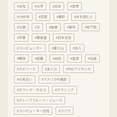
#会社
#大学
#日本
#世界
#1995年
#恋愛
#書評
#本を読む人
#父親
#父
#故郷
#青年
#地下鉄
#卒業
#蕎麦屋
#日本女性
#コンピューター
#富士山
#白人
#関係
#就職
#台詞
#空港
#社長
#エピソード
#主人公
#TBSブリタニカ
#お見合い
#アメリカ中西部
#カワシマ・キヨコ
#クラシック
#グレープフルーツ・ジュース
#コンピューター会社
#ゴジラ