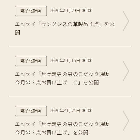
2026年5月29日 00:00
電子化計画
エッセイ「サンダンスの革製品４点」を公
開
2026年5月15日 00:00
電子化計画
エッセイ「片岡義男の男のこだわり通販
今月の３点お買い上げ ２」を公開
2026年4月24日 00:00
電子化計画
エッセイ「片岡義男の男のこだわり通販
今月の３点お買い上げ」を公開