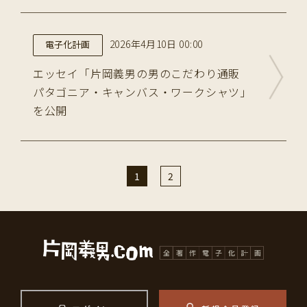
2026年4月10日 00:00
電子化計画
エッセイ「片岡義男の男のこだわり通販
パタゴニア・キャンバス・ワークシャツ」
を公開
1
2