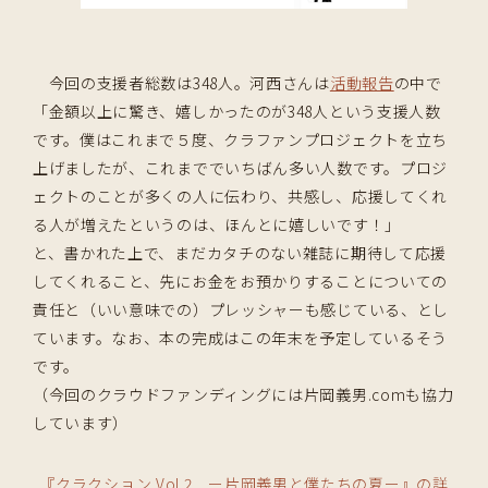
今回の支援者総数は348人。河西さんは
活動報告
の中で
「金額以上に驚き、嬉しかったのが348人という支援人数
です。僕はこれまで５度、クラファンプロジェクトを立ち
上げましたが、これまででいちばん多い人数です。プロジ
ェクトのことが多くの人に伝わり、共感し、応援してくれ
る人が増えたというのは、ほんとに嬉しいです！」
と、書かれた上で、まだカタチのない雑誌に期待して応援
してくれること、先にお金をお預かりすることについての
責任と（いい意味での）プレッシャーも感じている、とし
ています。なお、本の完成はこの年末を予定しているそう
です。
（今回のクラウドファンディングには片岡義男.comも協力
しています）
『クラクション Vol.2 ー片岡義男と僕たちの夏ー』の詳