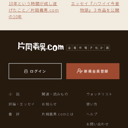
10年という時間が成し遂
エッセイ『ハワイイ今昔
げたこと／片岡義男.com
物語』３作品を公開
の10年
ログイン
新規会員登録
小 説
関連・読みもの
ウォッチリスト
評論・エッセイ
お知らせ
使い方
書 評
片岡義男.comとは
ヘルプ
お問い合わせ