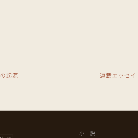
葉の起源
連載エッセイ
小 説