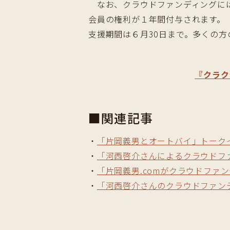
なお、クラウドファンディングには片
会員の権利が１年間付与されます。
支援期間は６月30日まで。多くの
『クラク
■関連記事
・
「片岡義男とオートバイ」トーク
・
「河西啓介さんによるクラウドフ
・
「片岡義男.comがクラウドファ
・
「河西啓介さんのクラウドファン