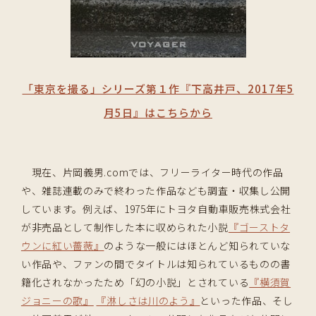
「東京を撮る」シリーズ第１作『下高井戸、2017年5
月5日』はこちらから
現在、片岡義男.comでは、フリーライター時代の作品
や、雑誌連載のみで終わった作品なども調査・収集し公開
しています。例えば、1975年にトヨタ自動車販売株式会社
が非売品として制作した本に収められた小説
『ゴーストタ
ウンに紅い薔薇』
のような一般にはほとんど知られていな
い作品や、ファンの間でタイトルは知られているものの書
籍化されなかったため「幻の小説」とされている
『横須賀
ジョニーの歌』
『淋しさは川のよう』
といった作品、そし