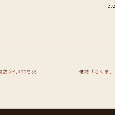
20
数が3,000を突
雑誌「ちくま」