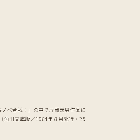
懐ノベ合戦！」の中で片岡義男作品に
角川文庫版／1984年８月発行・25