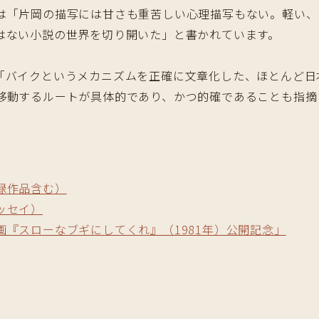
「片岡の描写には甘さも重苦しい心理描写もない。軽い、
はない小説の世界を切り開いた」と書かれています。
バイクというメカニズムを正確に文章化した、ほとんど日
移動するルートが具体的であり、かつ的確であることも指摘
録作品含む）
ッセイ）
『スローなブギにしてくれ』（1981年）公開記念」