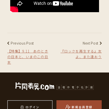
Previous Post
Next Post
【特集】9.11 あのとき
『ロックを再生する』友
の日本と、いまのこの日
よ、また逢おう
本
ログイン
新規会員登録