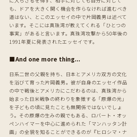
に入らざるを得ず、相手に対しても自分に対して
も、ドアを大きく開く機会を作らなければ進むべき
道はない、とこのエッセイの中で片岡義男は述べて
います。そこには真珠湾が教えてくれる「ひとつの
事実」があると言います。真珠湾攻撃から50年後の
1991年夏に発表されたエッセイです。
■
And one more thing...
日系二世の父親を持ち、日本とアメリカ双方の文化
を浴びて育った片岡義男。彼が自身のエッセイ作品
の中で戦後とアメリカにこだわるのは、真珠湾から
始まった日米戦争の終わりを象徴する「原爆の光」
を子どもの頃に見たことも無関係ではないでしょ
う。その原爆の生みの親でもある、ロバート・オッ
ペンハイマーを中心に進められた「マンハッタン計
画」の全貌を知ることができるのが『ヒロシマ・ナ