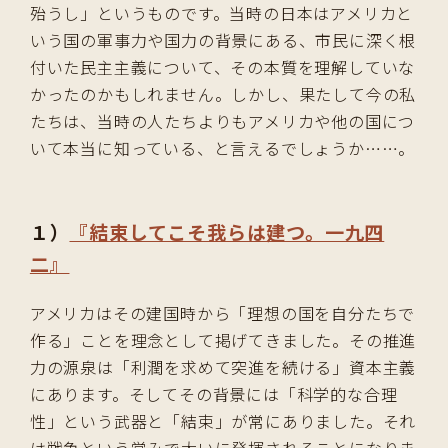
殆うし」というものです。当時の日本はアメリカと
いう国の軍事力や国力の背景にある、市民に深く根
付いた民主主義について、その本質を理解していな
かったのかもしれません。しかし、果たして今の私
たちは、当時の人たちよりもアメリカや他の国につ
いて本当に知っている、と言えるでしょうか……。
１）
『結束してこそ我らは建つ。一九四
二』
アメリカはその建国時から「理想の国を自分たちで
作る」ことを理念として掲げてきました。その推進
力の源泉は「利潤を求めて突進を続ける」資本主義
にあります。そしてその背景には「科学的な合理
性」という武器と「結束」が常にありました。それ
は戦争という営みで大いに発揮されることになりま