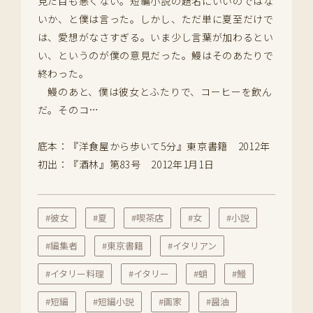
見た目も悪くない。短編小説の題名にいいのではな
いか、と僕は言った。しかし、ただ単に夏至だけで
は、愛想がなさすぎる。いま少し言葉が加わるとい
い、というのが僕の意見だった。鰻はそのあたりで
終わった。
鰻のあと、僕は彼女とふたりで、コーヒーを飲ん
だ。そのコ…
底本：『洋食屋から歩いて5分』東京書籍 2012年
初出：『酒林』第83号 2012年1月1日
#彼女
#夏
#喫茶店
#女
#小説
#編集者
#東京書籍
#イタリアン
#イタリー料理
#イタリー
#蛸
#鰻
#短編
#短編小説
#画家
#醤油