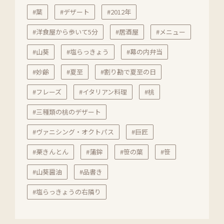
#葉
#デザート
#2012年
#洋食屋から歩いて5分
#居酒屋
#メニュー
#山葵
#塩らっきょう
#幕の内弁当
#妙齢
#夏至
#割り勘で夏至の日
#フレーズ
#イタリアン料理
#桃
#三種類の桃のデザート
#ヴァニシング・オクトパス
#巨匠
#栗きんとん
#蒲鉾
#笹の葉
#笹
#山葵醤油
#品書き
#塩らっきょうの右隣り