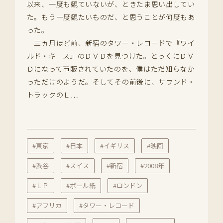
以来、一度も観ていないが、ときたま思い出してい
た。もう一度観たいものだ、と思うことが何度もあ
った。
三ヵ月ほど前、新宿のタワー・レコードで『ワイ
ルド・ギース』のＤＶＤを見つけた。とっくにＤＶ
Ｄになって市販されていたのを、僕はただ知らなか
っただけのようだ。そしてその前後に、サウンド・
トラックのＬ…
#東京
#日本
#イギリス
#映画
#渋谷
#スイス
#新宿
#2008年
#ＬＰ
#ボール紙
#ロンドン
#アフリカ
#タワー・レコード