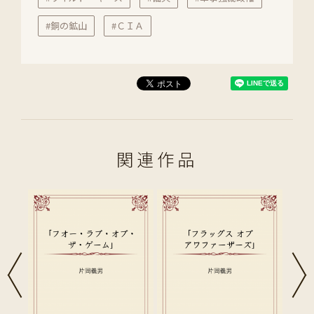
#銅の鉱山
#ＣＩＡ
関連作品