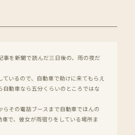
記事を新聞で読んだ三日後の、雨の夜だ
しているので、自動車で助けに来てもらえ
ら自動車なら五分くらいのところではな
からその電話ブースまで自動車でほんの
動車で、彼女が雨宿りをしている場所ま