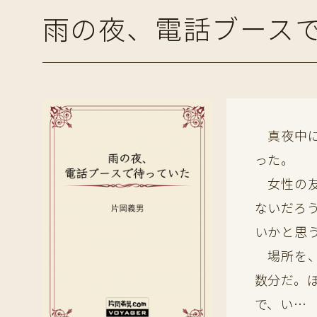
雨の夜、電話ブース
真夜中に
った。
女性の友
ないだろ
いかと思
場所を、
数分だ。
で、い…