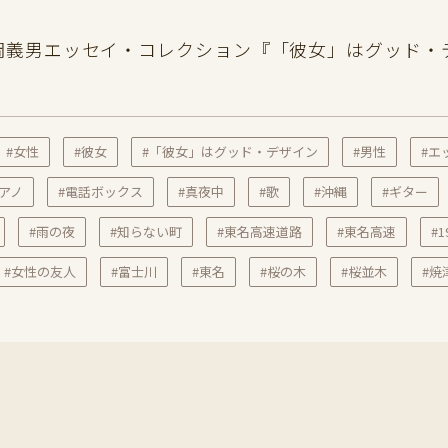
岡義男エッセイ・コレクション『「彼女」はグッド・デ
#女性
#彼女
#「彼女」はグッド・デザイン
#男性
#エ
アノ
#電話ボックス
#真夜中
#歌
#沖縄
#ギター
#雨の夜
#知らない町
#東名高速道路
#東名高速
#1
#女性の友人
#富士川
#東名
#桜の木
#桜並木
#焼