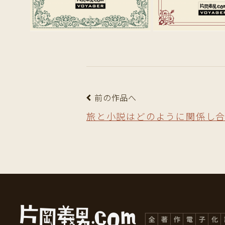
前の作品へ
旅と小説はどのように関係し