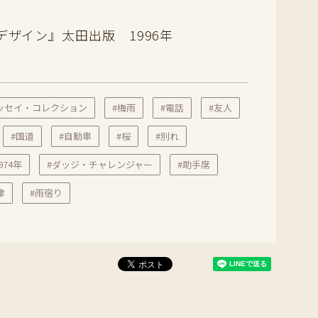
ザイン』太田出版 1996年
ッセイ・コレクション
#梅雨
#電話
#友人
#国道
#自動車
#桜
#別れ
974年
#ダッジ・チャレンジャー
#助手席
津
#雨宿り