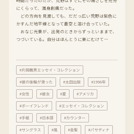
時間だったのだが、荒野はすでにその陽ざしを充分
にくらって、満身創痍だった。
どの方向を見渡しても、だだっ広い荒野は紫色に
かすんだ地平線となって蒼空と溶け合っていた。
おなじ光景が、出発のときからずっといままで、
つづいている。自分はほんとうに東にむけて…
#片岡義男エッセイ・コレクション
#彼の後輪が滑った
#太田出版
#1996年
#女性
#彼女
#夏
#アメリカ
#ボーイフレンド
#エッセイ・コレクション
#手紙
#日本語
#カウンター
#サングラス
#風
#金髪
#パサディナ