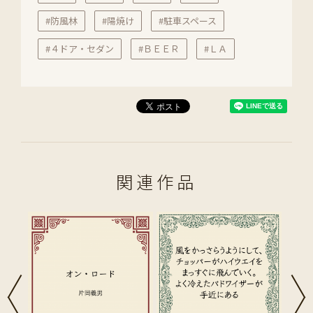
#防風林
#陽焼け
#駐車スペース
#４ドア・セダン
#ＢＥＥＲ
#ＬＡ
関連作品