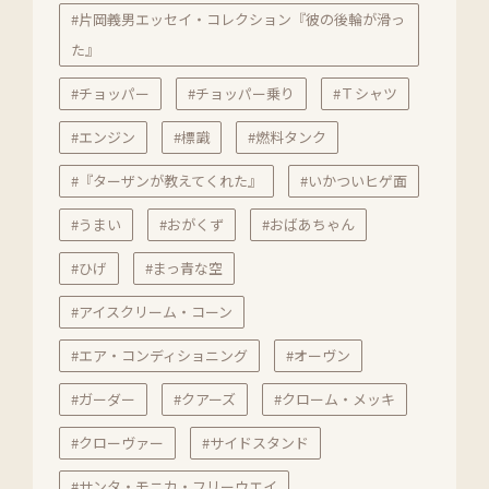
#片岡義男エッセイ・コレクション『彼の後輪が滑っ
た』
#チョッパー
#チョッパー乗り
#Ｔシャツ
#エンジン
#標識
#燃料タンク
#『ターザンが教えてくれた』
#いかついヒゲ面
#うまい
#おがくず
#おばあちゃん
#ひげ
#まっ青な空
#アイスクリーム・コーン
#エア・コンディショニング
#オーヴン
#ガーダー
#クアーズ
#クローム・メッキ
#クローヴァー
#サイドスタンド
#サンタ・モニカ・フリーウエイ