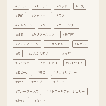
#ビール
#モーテル
#ベッド
#午後
#早朝
#シャワー
#グラス
#ストゥール
#バー
#バーテンダー
#封筒
#カリフォルニア
#乗用車
#アイスクリーム
#ロサンゼルス
#陽ざし
#頰
#かんかん照り
#小さな町
#ハイウェイ
#オートバイ
#ハイウエイ
#缶ビール
#微笑
#リヴォルヴァー
#荒野
#ライダー
#ブーツ
#ブルージーンズ
#ペトローリアム・ジェリー
#郵便局
#タイア