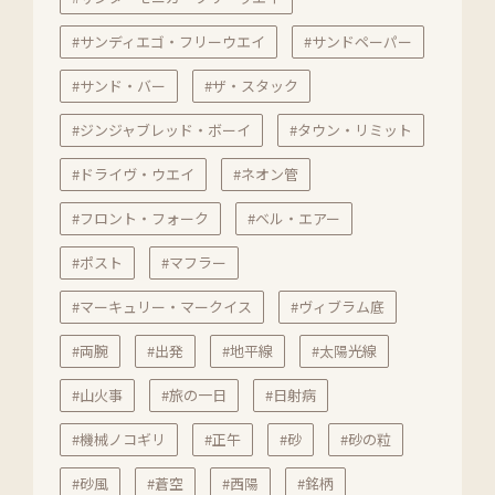
#サンディエゴ・フリーウエイ
#サンドペーパー
#サンド・バー
#ザ・スタック
#ジンジャブレッド・ボーイ
#タウン・リミット
#ドライヴ・ウエイ
#ネオン管
#フロント・フォーク
#ベル・エアー
#ポスト
#マフラー
#マーキュリー・マークイス
#ヴィブラム底
#両腕
#出発
#地平線
#太陽光線
#山火事
#旅の一日
#日射病
#機械ノコギリ
#正午
#砂
#砂の粒
#砂風
#蒼空
#西陽
#銘柄