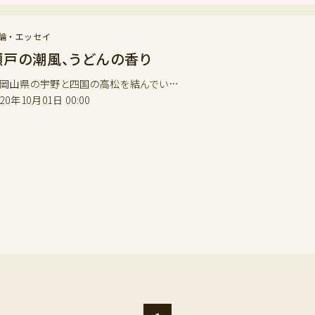
論・エッセイ
瀬戸の潮風、うどんの香り
山県の宇野と四国の高松を結んでい…
020年10月01日 00:00