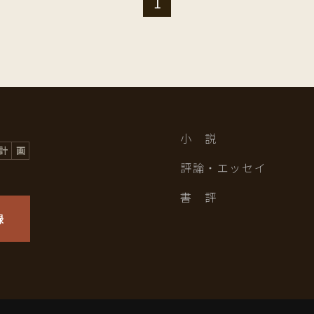
1
小 説
評論・エッセイ
書 評
録