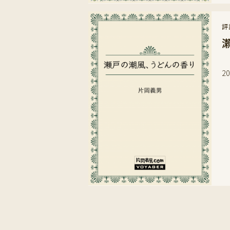
評
岡
2