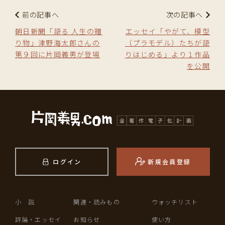
前の記事へ
次の記事へ
朝日新聞「語る 人生の贈
エッセイ「やがて、模型
り物」津野海太郎さんの
（プラモデル）たちが語
第９回に片岡義男が登場
りはじめる」より１作品
を公開
ログイン
新規会員登録
小 説
関連・読みもの
ウォッチリスト
評論・エッセイ
お知らせ
使い方