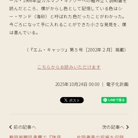
ール・1966年型カルマン・ギアクーペの組み立て説明書を
読んだところ、僕がからし色として記憶している色はシ
ー・サンド（海砂）と呼ばれた色だったことがわかった。
今ごろになって手に入れることができた小さな発見を、僕
は喜んでいる。
（『エム・キャッツ』第５号［2002年２月］掲載）
こちらからお読みいただけます
2025年10月24日 00:00 ｜ 電子化計画
前の記事へ
次の記事へ
静岡新聞読書欄で『珈琲
片岡義男の短編を収録