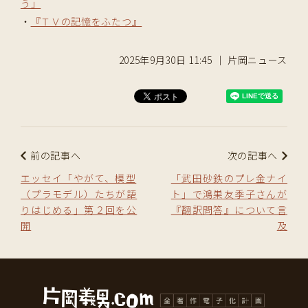
う」
・
『ＴＶの記憶をふたつ』
2025年9月30日 11:45 ｜ 片岡ニュース
前の記事へ
次の記事へ
エッセイ「やがて、模型
「武田砂鉄のプレ金ナイ
（プラモデル）たちが語
ト」で鴻巣友季子さんが
りはじめる」第２回を公
『翻訳問答』について言
開
及