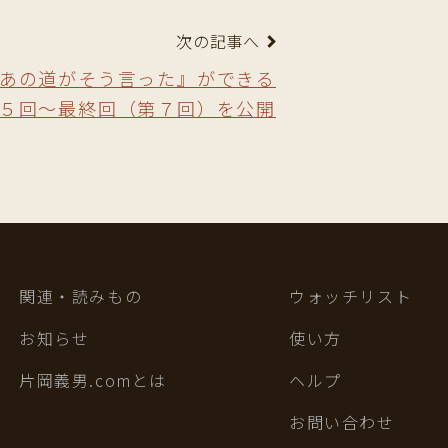
次の記事へ
あの道がそう言った』ができる
５回〜最終回（第７回）を公開
関連・読みもの
ウォッチリスト
お知らせ
使い方
片岡義男.comとは
ヘルプ
お問い合わせ