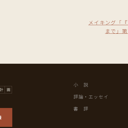
メイキング「『
まで」第
小 説
評論・エッセイ
書 評
録