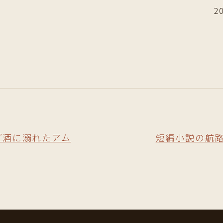
2
『酒に溺れたアム
短編小説の航路