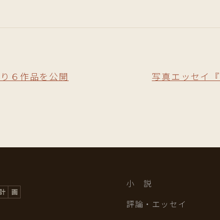
より６作品を公開
写真エッセイ『
小 説
評論・エッセイ