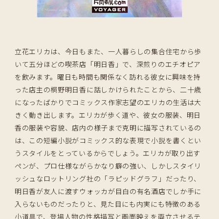
立花エリカは、今日もまた、一人暮らしの集合住宅から歩
いて五分ほどの喫茶店「明日香」で、深煎りのエチオピア
を飲みます。曜日も時間も関係なく訪れる彼女に興味を持
った店主の桐野明日香に話しかけられたことから、二十歳
になったばかりでコミックス作家志望のエリカの生活は大
きく動き出します。エリカが歩く道や、彼女の服装、明日
香の服装や容貌、店内の様子まで克明に描写されているの
は、この短編小説がコミックス的な表現で小説を書くとい
うスタイルをとっているからでしょう。エリカが取り出す
ペンが、プロ仕様ながらかなり癖の強い、しかしスタイリ
ッシュなロットリング社の「ラピッドグラフ」だったり、
明日香が友人に渡すウォッカが目白の有名酒店でしか手に
入らないものだったりと、見た目にも内実にも特徴のある
小道具で、登場人物の性格描写と画面映えを両立させるテ