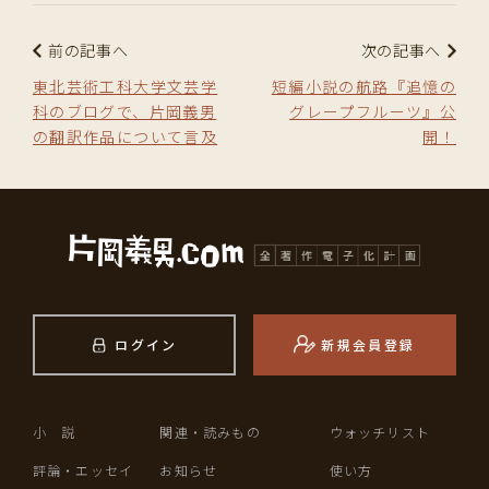
前の記事へ
次の記事へ
東北芸術工科大学文芸学
短編小説の航路『追憶の
科のブログで、片岡義男
グレープフルーツ』公
の翻訳作品について言及
開！
ログイン
新規会員登録
小 説
関連・読みもの
ウォッチリスト
評論・エッセイ
お知らせ
使い方