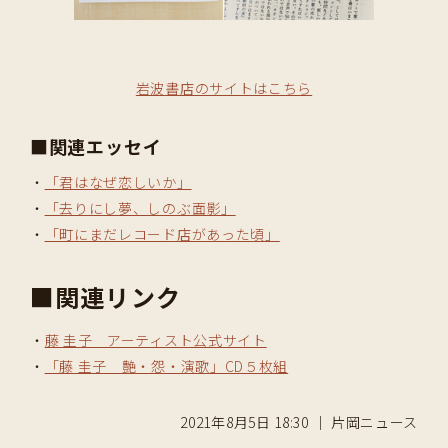
岩波書店のサイトはこちら
■関連エッセイ
・
「君はなぜ恋しいか」
・
「去りにし夢、しのぶ面影」
・
「町にまだレコード店があった頃」
■関連リンク
・
藤 圭子 アーティスト公式サイト
・
「藤 圭子 艶・怨・演歌」CD５枚組
2021年8月5日 18:30 ｜ 片岡ニュース