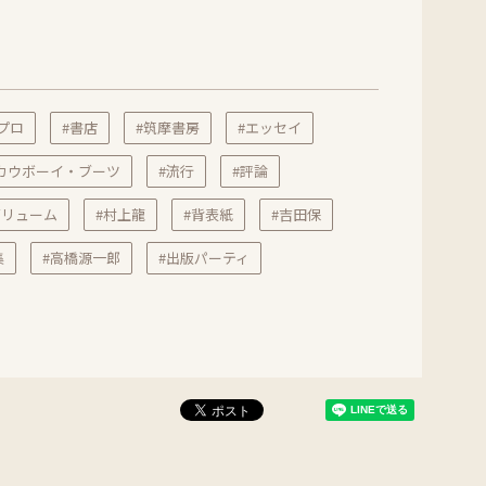
プロ
#書店
#筑摩書房
#エッセイ
カウボーイ・ブーツ
#流行
#評論
ボリューム
#村上龍
#背表紙
#吉田保
集
#高橋源一郎
#出版パーティ