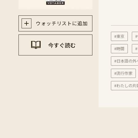
ウォッチリストに追加
#東京
今すぐ読む
#時間
#日本語の外
#流行作家
#わたしの片