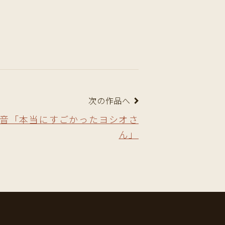
次の作品へ
田美音「本当にすごかったヨシオさ
ん」