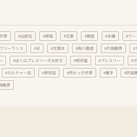
#作家
#出版社
#原稿
#文章
#銀座
#本棚
#ワー
#フリーランス
#兄
#文庫本
#角川書店
#片岡義男
#
へ
#ぼくはプレスリーが大好き
#喫茶室
#プレスリー
#
#カルチャー誌
#男性誌
#売れっ子作家
#握手
#評論
岡義男