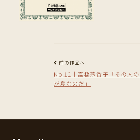
前の作品へ
No.12｜高橋茅香子「その人
が島なのだ」