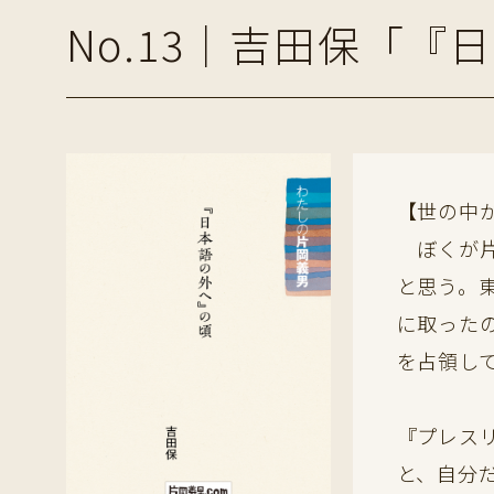
No.13｜吉田保「
【世の中
ぼくが片
と思う。
に取った
を占領し
『プレス
と、自分