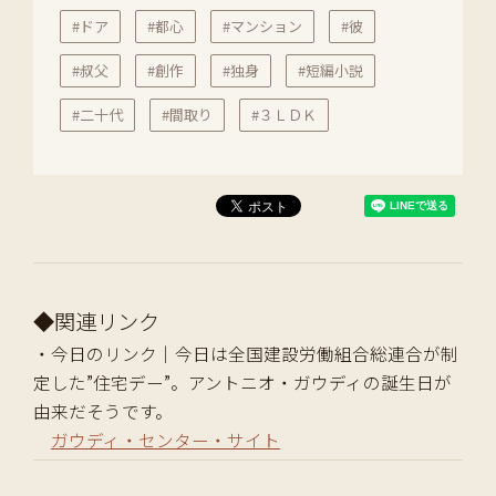
#ドア
#都心
#マンション
#彼
#叔父
#創作
#独身
#短編小説
#二十代
#間取り
#３ＬＤＫ
◆関連リンク
・今日のリンク｜今日は全国建設労働組合総連合が制
定した”住宅デー”。アントニオ・ガウディの誕生日が
由来だそうです。
ガウディ・センター・サイト