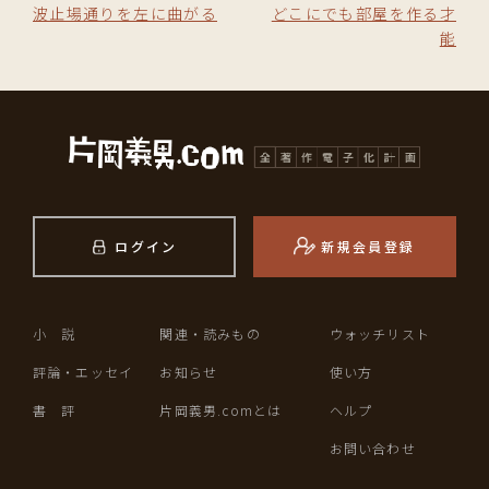
波止場通りを左に曲がる
どこにでも部屋を作る才
能
ログイン
新規会員登録
小 説
関連・読みもの
ウォッチリスト
評論・エッセイ
お知らせ
使い方
書 評
片岡義男.comとは
ヘルプ
お問い合わせ