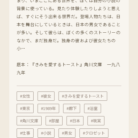
まり、いまここにある世界を、ぼくは自分の小説の
背景に使っている。見たり体験したりしようと思え
ば、すぐにそう出来る世界だ。登場人物たちは、日
本を舞台にしているときは、日本の男女であること
が多い。そして彼らは、ぼくの多くのストーリーの
なかで、まだ独身だ。独身の彼および彼女たちの
小…
底本：『きみを愛するトースト』角川文庫 一九八
九年
#女性
#彼女
#きみを愛するトースト
#東京
#1989年
#廊下
#浴室
#角川文庫
#部屋
#日本
#現実
#仕事
#小説
#男女
#クロゼット