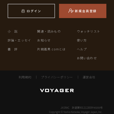
ログイン
新規会員登録
小 説
関連・読みもの
ウォッチリスト
評論・エッセイ
お知らせ
使い方
書 評
片岡義男.comとは
ヘルプ
お問い合わせ
利用規約
｜
プライバシーポリシー
｜
運営会社
JASRAC 許諾第9012122009Y45059号
Copyright © Yoshio Kataoka, Voyager Japan, Inc.