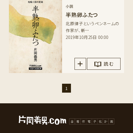
小説
半熟卵ふたつ
北原律子というペンネームの
作家が、新…
2019年10月25日 00:00
読 む
1