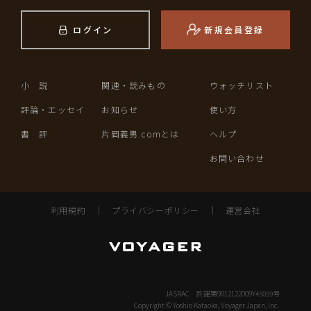
ログイン
新規会員登録
小 説
関連・読みもの
ウォッチリスト
評論・エッセイ
お知らせ
使い方
書 評
片岡義男.comとは
ヘルプ
お問い合わせ
利用規約
｜
プライバシーポリシー
｜
運営会社
JASRAC 許諾第9012122009Y45059号
Copyright © Yoshio Kataoka, Voyager Japan, Inc.