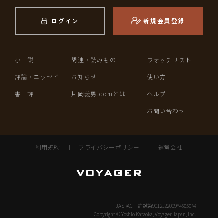
ログイン
新規会員登録
小 説
関連・読みもの
ウォッチリスト
評論・エッセイ
お知らせ
使い方
書 評
片岡義男.comとは
ヘルプ
お問い合わせ
利用規約
｜
プライバシーポリシー
｜
運営会社
JASRAC 許諾第9012122009Y45059号
Copyright © Yoshio Kataoka, Voyager Japan, Inc.